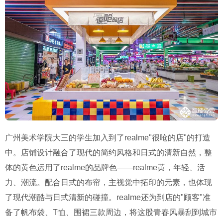
广州美术学院大三的学生加入到了realme"很呛的店"的打造
中。店铺设计融合了现代的简约风格和日式的清新自然，整
体的黄色运用了realme的品牌色——realme黄，年轻、活
力、潮流。配合日式的布帘，主视觉中拓印的元素，也体现
了现代潮酷与日式清新的碰撞。realme还为到店的"顾客"准
备了帆布袋、T恤、围裙三款周边，将这股青春风暴刮到城市