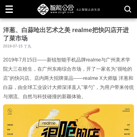
取
洋葱、白蒜呛出艺术之美 realme把快闪店开进
消
了菜市场
2019-07-15
丁凡
2019年7月15日
——新锐智能手机品牌realme与广州美术学
院大三在校生，在广州东南综合市场，开了一家名为"很呛的
店"的快闪店。店内两大招牌菜品——realme X大师版 洋葱和
白蒜，由全球工业设计大师深泽直人"掌勺"，为用户带来传统
与潮流、自然与科技碰撞的新颖体验。