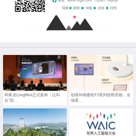
码客龙LongMini正式发布：让AI
创维AI闺蜜机F3系列惊艳亮相，全
从“回...
场景...