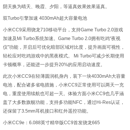
阴天换为晴天、晚霞、夕阳
，
等
逼真效果
效果逼真
。
双Turbo引擎加速 4030mAh超大容量电池
小米CC9采用骁龙710移动平台，支持Game Turbo 2.0游戏
加速及Mi Turbo系统加速。Game Turbo 2.0拥有吃鸡“夜视
仪”功能，开启后可优化暗部区域对比度，提升画面可视性，
轻松应对吃鸡游戏中的黑夜模式。 Mi Turbo可减少长期使用
卡顿概率，还能进一步提升20%的应用启动速度。
此次小米CC9在轻薄圆润机身内，装下一块4030mAh大容量
电池，配合诸多省电措施，小米CC9正常使用可以两天一充
电，重度使用续航也可超一天。体验方面小米CC9也几乎涵
盖了大多数旗舰功能，支持多功能NFC，通过Hi-Res认证，
还保留了3.5mm耳机接口和红外遥控功能。
小米CC9e：6.088英寸精华版CC9首发骁龙665