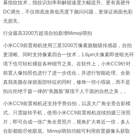
幕指纹技术，指纹识别率和解锁速度大幅提升。更有真硬件
DC调光，不仅彻底改善低亮度下频闪问题，更保证画面色彩
无损失。
行业最高3200万超清自拍新增Mimoji萌拍
小米CC9前置相机使用三星3200万像素旗舰级传感器，自拍
更清晰。同时支持像素四合一技术，1.6μm大像素即使暗光环
境下也可轻松捕捉各种细节之美。在软件上，小米CC9针对
前置人像拍照也进行了进一步优化，并进行智能处理。全新
真我美颜在保留面部特征的同时，修饰一些小瑕疵，
而不是
拍出
拒绝
千篇一律的“美颜脸”
展现千人千面的自然之美
，
。
小米CC9前置相机还支持手势自拍，以及大广角全景合影模
式。只需旋转手机，使用小米CC9前置相机连续拍摄三张照
片，即可合成一张广角全景照片，视角扩大将近一倍，多人
合影都能尽收眼底。Mimoji萌拍功能可利用前置摄像头获取