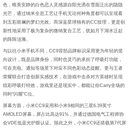
色，唯美安静的白色恋人灵感源自阳光洒在雪面泛出的隐隐
光芒，通过纳米全息工艺让手机无论何种角度都可以
呈现
看
到
五彩斑斓的梦幻光效。而深蓝星球独有的CC纹理，更是创
新
性地
采用
了
极为复杂的微纳复合工艺，犹如月下湖水泛起
的阵阵涟漪。
与以往小米手机不同，CC9背部品牌标识采用更为年轻的竖
向设计，既是品牌身份，同时也灵巧的承担了呼吸灯功能，
可在充电、通知等场景下对应不同色彩动态提醒。更与王者
荣耀联合打造创新实感技术，在游戏中击杀对方英雄时呈现
炫彩呼吸灯特效，
游戏里还是现实中，都能让你
Carry全场
的
同时“闪耀”C位
。
屏幕方面，小米CC9采用和小米9相同的三星6.39英寸
AMOLED屏幕，屏占比高达91%，并通过德国电气工程师协
会VDE低蓝光护眼认证。除此之外，小米CC9还搭载第7代屏