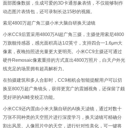
面部图像数据，生成可爱的3D卡通形象表情，不仅能够制作
动态图片表情包，还可录制长达15秒的视频。
索尼4800万超广角三摄小米大脑自研换天滤镜
小米CC9后置采用4800万AI超广角三摄，主摄使用索尼4800
万旗舰传感器，感光面积高达1/2英寸，支持四合一1.6μm大
像素，夜晚拍照进光量更大更明亮。小米CC9主摄还可通过
硬件Remosaic像素重排的方式直出4800万照片，白天户外光
线充足的场景拥有超高解析力。
在拍摄建筑和多人合影时，CC9相机会智能提醒用户
可以
切
换至800万超广角镜头，获得更宽广的震撼视角，还保留了颇
受好评的AI畸变校正功能。
小米CC9还内置由小米大脑自研的AI换天滤镜，通过对数十
万张不同种类的天空照片进行深度学习，换天滤镜可精确分
割出风景、人像照片中的天空，进行针对性美化，可一键将