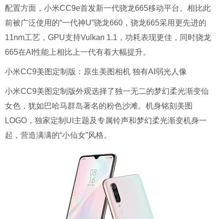
配置方面，小米CC9e首发新一代骁龙665移动平台。相比此
前被广泛使用的“一代神U”骁龙660，骁龙665采用更先进的
11nm工艺，GPU支持Vulkan 1.1，功耗表现更佳，同时骁龙
665在AI性能上相比上一代有着大幅提升。
小米CC9美图定制版：原生美图相机 独有AI弱光人像
小米CC9美图定制版外观选择了独一无二的梦幻柔光渐变仙
女色，犹如巴哈马群岛著名的粉色沙滩。机身铭刻美图
LOGO，独家定制UI主题及专属铃声和梦幻柔光渐变机身一
起，营造满满的“小仙女”风格。