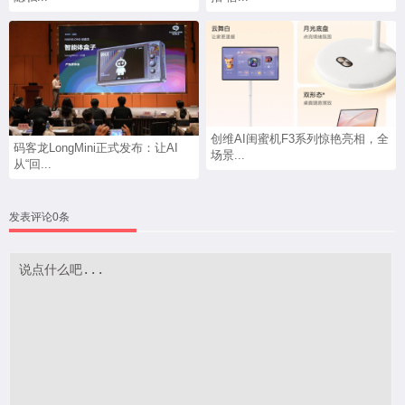
创维AI闺蜜机F3系列惊艳亮相，全
码客龙LongMini正式发布：让AI
场景...
从“回...
发表评论0条