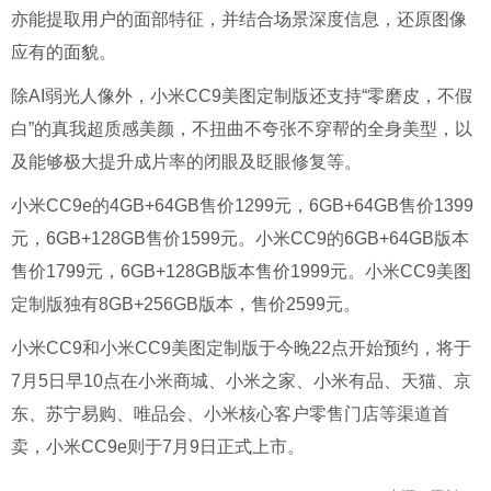
亦能提取用户的面部特征，并结合场景深度信息，还原图像
应有的面貌。
除AI弱光人像外，小米CC9美图定制版还支持“
零
磨皮，不假
白”的
真我
超
质感美颜，不扭曲不夸张不穿帮的全身美型，以
及能够极大提升成片率的闭眼及眨眼修复等。
小米CC9e的4GB+64GB售价1299元，6GB+64GB售价1399
元，6GB+128GB售价1599元。小米CC9的6GB+64GB版本
售价1799元，6GB+128GB版本售价1999元。小米CC9美图
定制版独有8GB+256GB版本，售价2599元。
小米CC9和小米CC9美图定制版于今晚22点开始预约，将于
7月5日早10点在小米商城、小米之家、小米有品、天猫、京
东、苏宁易购、唯品会、小米核心客户零售门店等渠道首
卖，小米CC9e则于7月9日正式上市。