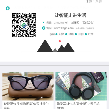
来源：原创
智能眼镜是潮物还是“偷窥神器”？
降噪耳机也搞“青春版”？索尼这
隐私...
招“借...