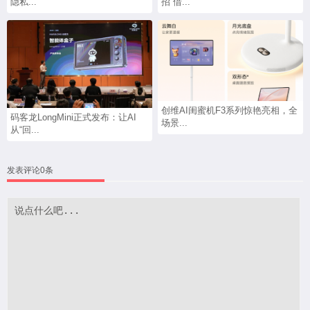
隐私...
招“借...
创维AI闺蜜机F3系列惊艳亮相，全
码客龙LongMini正式发布：让AI
场景...
从“回...
发表评论0条