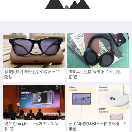
智能眼镜是潮物还是“偷窥神器”？
降噪耳机也搞“青春版”？索尼这
隐私...
招“借...
码客龙LongMini正式发布：让AI
创维AI闺蜜机F3系列惊艳亮相，全
从“回...
场景...