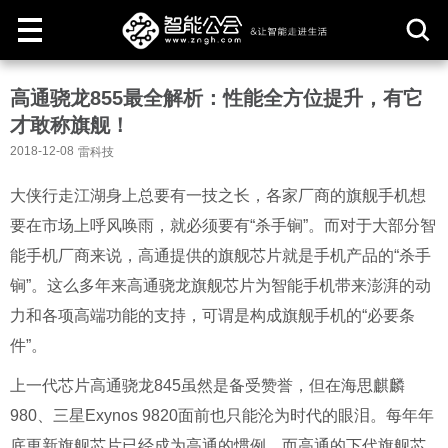
取
高通骁龙855最全解析：性能全方位提升，有它
消
才敢称旗舰！
2018-12-08
雷科技
大侠行走江湖身上总要有一技之长，各家厂商的旗舰手机想
要在市场上呼风唤雨，就必须要有“杀手锏”。而对于大部分智
能手机厂商来说，高通提供的旗舰芯片就是手机产品的“杀手
锏”。这么多年来高通骁龙旗舰芯片为智能手机带来澎湃的动
力和各项高端功能的支持，可谓是构成旗舰手机的“必要条
件”。
上一代芯片高通骁龙845虽然是备受赞誉，但在海思麒麟
980、三星Exynos 9820面前也只能沦为时代的眼泪。每年年
底更新旗舰芯片已经成为高通的惯例，而高通的下代旗舰芯