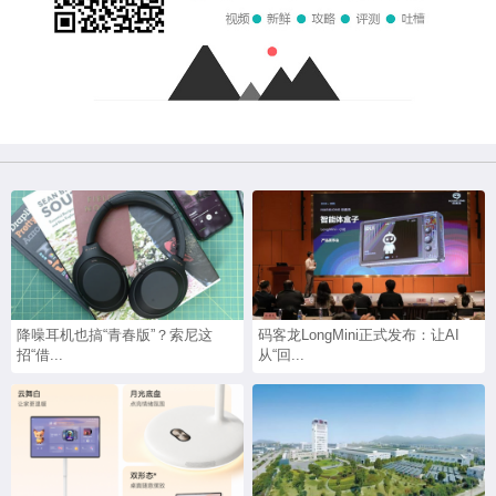
降噪耳机也搞“青春版”？索尼这
码客龙LongMini正式发布：让AI
招“借...
从“回...