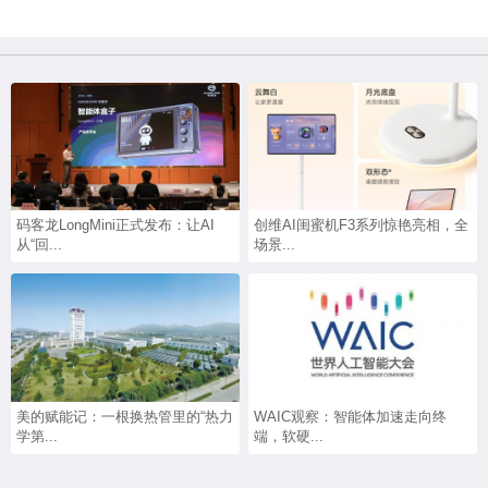
码客龙LongMini正式发布：让AI
创维AI闺蜜机F3系列惊艳亮相，全
从“回...
场景...
美的赋能记：一根换热管里的“热力
WAIC观察：智能体加速走向终
学第...
端，软硬...