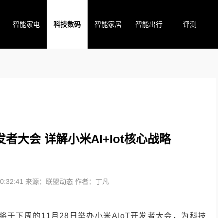
智能家电
科技数码
智能家居
智能出行
评测
者大会 详解小米AI+Iot核心战略
:32:41
来源：联盟动态
作者：丁凡
于下周的11月28日举办小米AIoT开发者大会，为科技