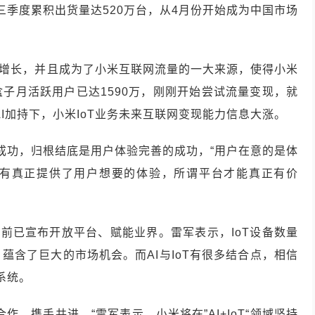
前三季度累积出货量达520万台，从4月份开始成为中国市场
收入的增长，并且成为了小米互联网流量的一大来源，使得小米
子月活跃用户已达1590万，刚刚开始尝试流量变现，就
AI加持下，小米IoT业务未来互联网变现能力信息大涨。
的成功，归根结底是用户体验完善的成功，“用户在意的是体
有真正提供了用户想要的体验，所谓平台才能真正有价
T此前已宣布开放平台、赋能业界。雷军表示，IoT设备数量
蕴含了巨大的市场机会。而AI与IoT有很多结合点，相信
系统。
，携手共进。“雷军表示，小米将在”AI+IoT“领域坚持