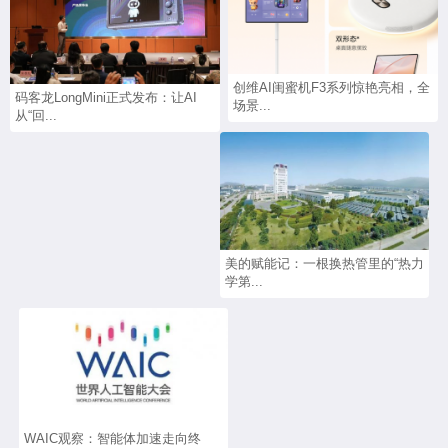
创维AI闺蜜机F3系列惊艳亮相，全
码客龙LongMini正式发布：让AI
场景...
从“回...
美的赋能记：一根换热管里的“热力
学第...
WAIC观察：智能体加速走向终