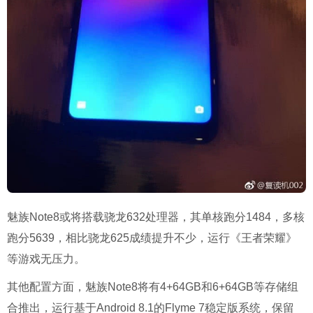
魅族Note8或将搭载骁龙632处理器，其单核跑分1484，多核
跑分5639，相比骁龙625成绩提升不少，运行《王者荣耀》
等游戏无压力。
其他配置方面，魅族Note8将有4+64GB和6+64GB等存储组
合推出，运行基于Android 8.1的Flyme 7稳定版系统，保留