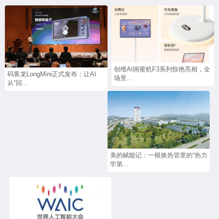
创维AI闺蜜机F3系列惊艳亮相，全
码客龙LongMini正式发布：让AI
场景...
从“回...
美的赋能记：一根换热管里的“热力
学第...