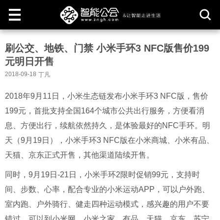
取
刷公交、地铁、门禁 小米手环3 NFC版售价199
消
元明日开售
2018-09-18
丁凡
2018年9月11日，小米生态链发布小米手环3 NFC版，售价
199元，首批支持全国164个城市公共出行服务，方便看消
息、方便出行，续航依然持久，是体验最好的NFC手环。明
天（9月19日），小米手环3 NFC版在小米商城、小米有品、
天猫、京东正式开售，其他渠道陆续开售。
同时，
9
月
19
日
-21
日，小米手环
2
限时促销
99
元，支持时
间、步数、心率，配合专业的小米运动
APP
，可以户外跑、
室内跑、户外骑行、健走四种运动模式，感兴趣的用户不要
错过，可以到小米网、小米之家、有品、天猫、京东、苏宁