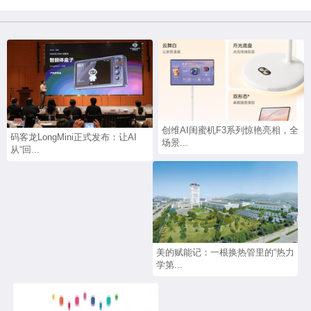
创维AI闺蜜机F3系列惊艳亮相，全
码客龙LongMini正式发布：让AI
场景...
从“回...
美的赋能记：一根换热管里的“热力
学第...