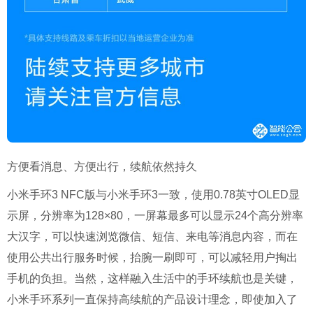
方便看消息、方便出行，续航依然持久
小米手环
3 NFC
版与小米手环
3
一致，使用
0.78
英寸
OLED
显
示屏，分辨率为
128×80
，一屏幕最多可以显示
24
个高分辨率
大汉字，可以快速浏览微信、短信、来电等消息内容，而在
使用公共出行服务时候，抬腕一刷即可，可以减轻用户掏出
手机的负担。当然，这样融入生活中的手环续航也是关键，
小米手环系列一直保持高续航的产品设计理念，即使加入了