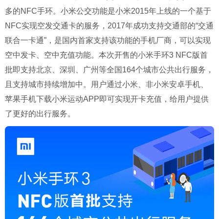
多的
NFC
手环。小米公交功能是小米
2015
年上线的一个基于
NFC
实现空发交通卡的服务，
2017
年成功支持交通部的
“
交通
联合一卡通
”
，是国内首家支持该功能的手机厂商，可以实现
空中发卡、空中充值功能。本次开售的小米手环
3 NFC
版首
批即支持北京、深圳、广州等全国
164
个城市公共出行服务，
且支持城市持续增加中。用户通过小米、非小米安卓手机、
苹果手机下载小米运动
APP
即可实现开卡充值，给用户提供
了更好的出行服务。