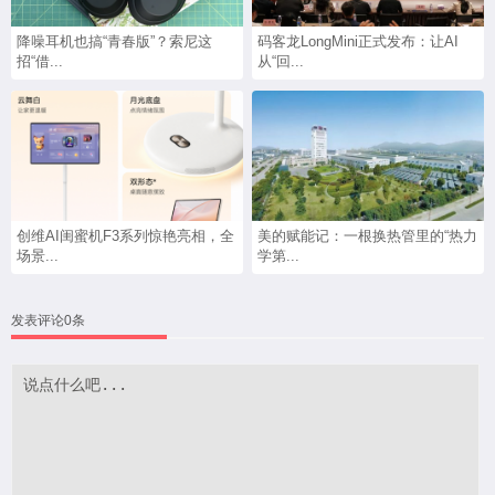
降噪耳机也搞“青春版”？索尼这
码客龙LongMini正式发布：让AI
招“借...
从“回...
创维AI闺蜜机F3系列惊艳亮相，全
美的赋能记：一根换热管里的“热力
场景...
学第...
发表评论0条