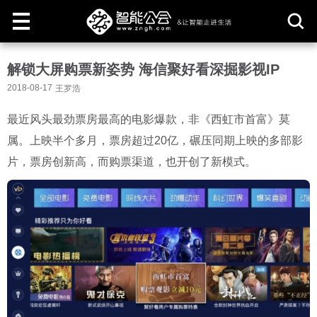
取
解锁大屏购票新姿势 海信聚好看深掘影视IP
消
2018-08-17
王罗浩
最近风头最劲票房最高的电影爆款，非《西虹市首富》莫
属。上映半个多月，票房超过20亿，碾压同期上映的多部影
片，票房创新高，而购票渠道，也开创了新模式。