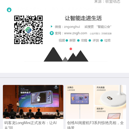
来源：联盟动态
码客龙LongMini正式发布：让AI
创维AI闺蜜机F3系列惊艳亮相，全
从“回...
场景...