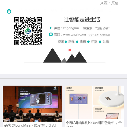
来源：原创
创维AI闺蜜机F3系列惊艳亮相，全
码客龙LongMini正式发布：让AI