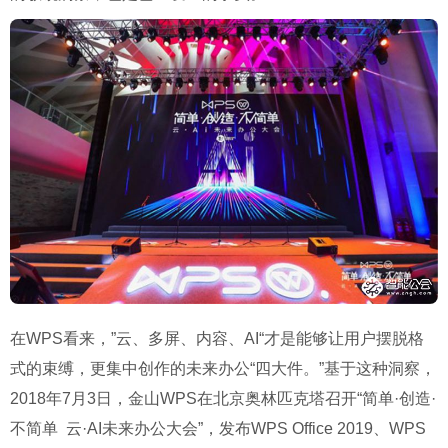
在WPS看来，”云、多屏、内容、AI“才是能够让用户摆脱格
式的束缚，更集中创作的未来办公“四大件。”基于这种洞察，
2018年7月3日，金山WPS在北京奥林匹克塔召开“简单·创造·
不简单 云·AI未来办公大会”，发布WPS Office 2019、WPS