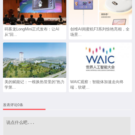
码客龙LongMini正式发布：让AI
创维AI闺蜜机F3系列惊艳亮相，全
从“回...
场景...
美的赋能记：一根换热管里的“热力
WAIC观察：智能体加速走向终
学第...
端，软硬...
发表评论0条