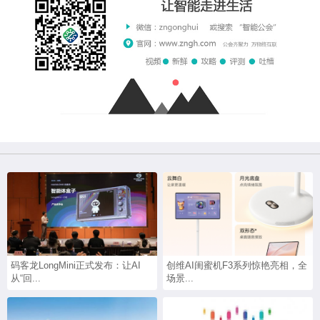
码客龙LongMini正式发布：让AI
创维AI闺蜜机F3系列惊艳亮相，全
从“回...
场景...