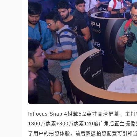
InFocus Snap 4搭载5.2英寸高清屏
1300万像素+800万像素120度广角后置
了用户的拍照体验，前后双摄拍照配置可引领当