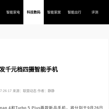
智能家电
科技数码
智能家居
智能出行
评测
s首发千元档四摄智能手机
:26:17
来源：联盟动态
作者：静静
nap 4和Turbo 5 Plus两款新品手机，将分别于9月26日