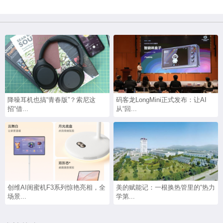
降噪耳机也搞“青春版”？索尼这
码客龙LongMini正式发布：让AI
招“借...
从“回...
创维AI闺蜜机F3系列惊艳亮相，全
美的赋能记：一根换热管里的“热力
场景...
学第...