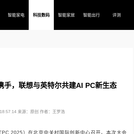
智能家电
科技数码
智能家居
智能出行
评测
携手，联想与英特尔共建AI PC新生态
8:57:14
来源：原创
作者：王罗浩
LTPC 2025）在北京中关村国际创新中心召开。本次大会