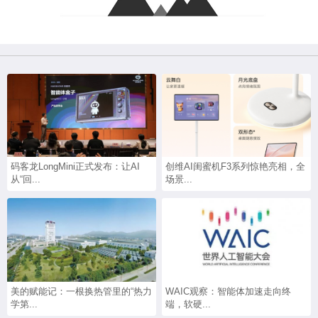
码客龙LongMini正式发布：让AI
创维AI闺蜜机F3系列惊艳亮相，全
从“回...
场景...
美的赋能记：一根换热管里的“热力
WAIC观察：智能体加速走向终
学第...
端，软硬...