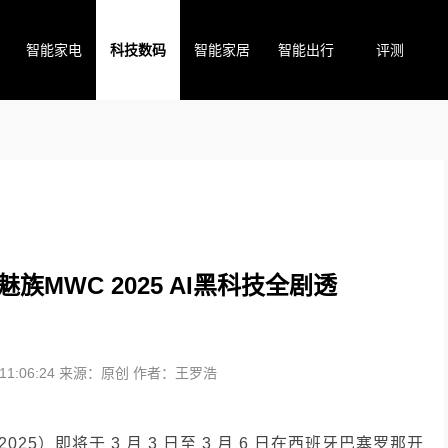
智能家电
科技数码
智能家居
智能出行
评测
MWC 2025 AI黑科技全剧透
1:06:24
来源：原创
作者：王罗浩
5）即将于 3 月 3 日至 3 月 6 日在西班牙巴塞罗那开