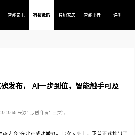
智能家电
科技数码
智能家居
智能出行
评测
案重磅发布， AI一步到位，智能触手可及
0:10:55
来源：原创
作者：王罗浩
场景AI生态大会”在北京成功举办。此次大会上，惠普正式推出了