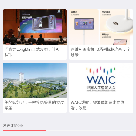
码客龙LongMini正式发布：让AI
创维AI闺蜜机F3系列惊艳亮相，全
从“回...
场景...
美的赋能记：一根换热管里的“热力
WAIC观察：智能体加速走向终
学第...
端，软硬...
发表评论0条