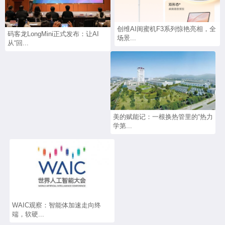
创维AI闺蜜机F3系列惊艳亮相，全
码客龙LongMini正式发布：让AI
场景...
从“回...
美的赋能记：一根换热管里的“热力
学第...
WAIC观察：智能体加速走向终
端，软硬...