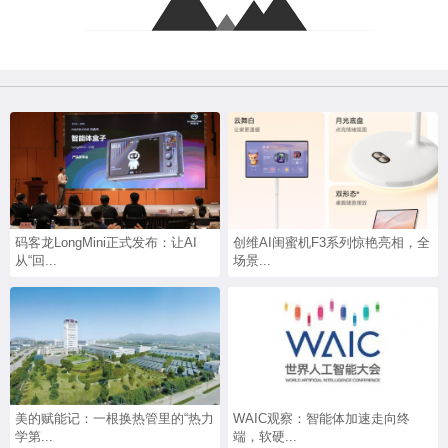
码客龙LongMini正式发布：让AI
创维AI闺蜜机F3系列惊艳亮相，全
从“回...
场景...
美的赋能记：一根换热管里的“热力
WAIC观察：智能体加速走向终
学第...
端，软硬...