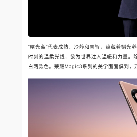
“曙光蓝”代表成熟、冷静和睿智，蕴藏着韬光
时刻的温柔光线，欲为世界注入温暖和力量。除
白两款色。荣耀Magic3系列的美学面面俱到