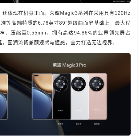
还体现在机身正面。荣耀Magic3系列在采用具有120Hz
超高色准等高端特质的6.76英寸89°超级曲面屏基础上，最大程
压缩至0.55mm，拥有高达94.86%的业界领先屏占
外延，圆润流畅兼顾观感与握感，全力打造无边视界。