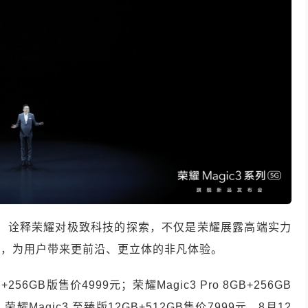
理念，诠释荣耀对极致科技的探索，不仅是荣耀展露高端实力
路，为用户带来更前沿、更立体的非凡体验。
+256GB版售价4999元；荣耀Magic3 Pro 8GB+256GB
荣耀Magic3 至臻版12GB+512GB售价7999元。8月12