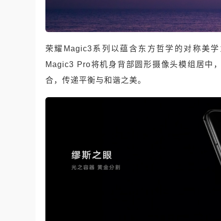
荣耀Magic3系列以蕴含东方哲学的对称美
Magic3 Pro将机身背部圆形摄像头模组
合，传递平衡与和谐之美。