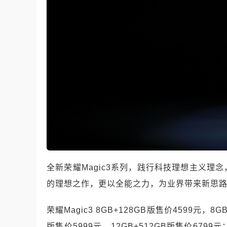
全新荣耀Magic3系列，践行科技理想主义
的理想之作，更以全能之力，为业界带来新思
荣耀Magic3 8GB+128GB版售价4599元，8GB
版售价5999元，12GB+512GB版售价6799元；