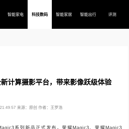
智能家电
科技数码
智能家居
智能出行
评测
出全新计算摄影平台，带来影像跃级体验
1:49:57
来源：原创
作者：王罗浩
gic3系列新品正式发布，荣耀Magic3、荣耀Magic3