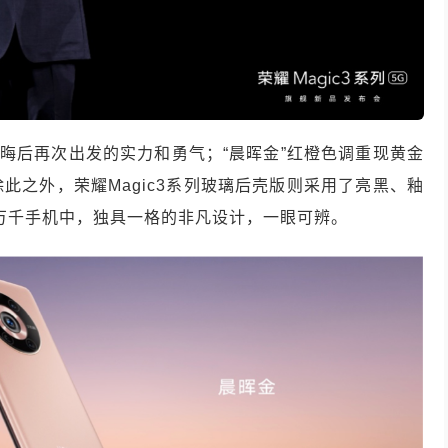
养晦后再次出发的实力和勇气；“晨晖金”红橙色调重现黄金
此之外，荣耀Magic3系列玻璃后壳版则采用了亮黑、釉
，万千手机中，独具一格的非凡设计，一眼可辨。