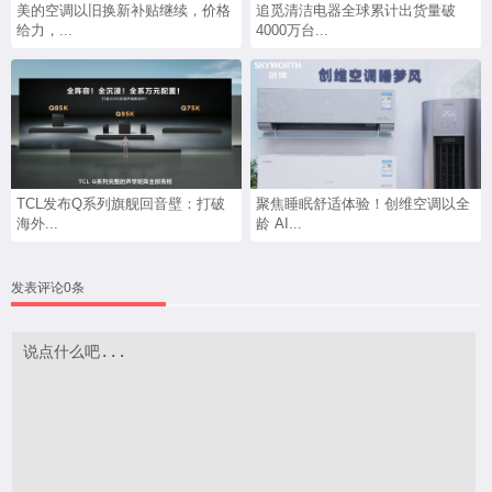
美的空调以旧换新补贴继续，价格
追觅清洁电器全球累计出货量破
给力，...
4000万台...
TCL发布Q系列旗舰回音壁：打破
聚焦睡眠舒适体验！创维空调以全
海外...
龄 AI...
发表评论0条