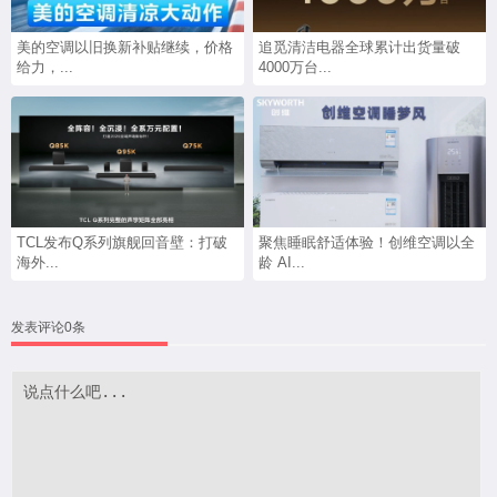
美的空调以旧换新补贴继续，价格
追觅清洁电器全球累计出货量破
给力，...
4000万台...
TCL发布Q系列旗舰回音壁：打破
聚焦睡眠舒适体验！创维空调以全
海外...
龄 AI...
发表评论0条