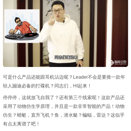
可是什么产品还能跟耳机沾边呢？Leader不会是要推一款年
轻人蹦迪必备的打碟机？同志们，HI起来！
停停停，这就放飞自我了？还有第三个线索呢！这款产品还
采用了动物仿生学原理，并且是一款非常智能的产品！动物
仿生？蜻蜓，直升飞机？鱼，潜水艇？蝙蝠，雷达？这似乎
有点太离谱了吧！