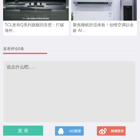
TCL发布Q系列旗舰回音壁：打破
聚焦睡眠舒适体验！创维空调以全
海外...
龄 AI...
发表评论0条
发 表