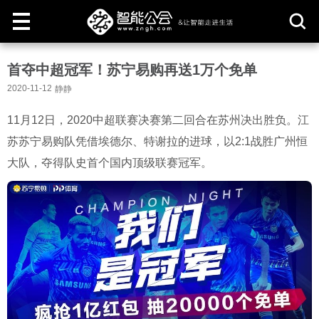
取
首夺中超冠军！苏宁易购再送1万个免单
消
2020-11-12
静静
11
月
12
日，
2020
中超联赛决赛第二回合在苏州决出胜负。江
苏苏宁易购队凭借埃德尔、特谢拉的进球，以
2:1
战胜广州恒
大队，夺得队史首个国内顶级联赛冠军。