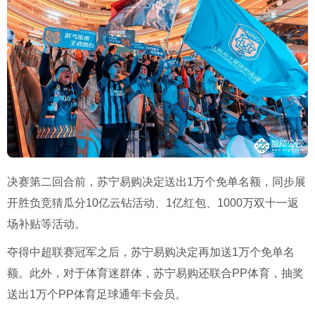
决赛第二回合前，苏宁易购决定送出
1
万个免单名额，同步展
开胜负竞猜瓜分
10
亿云钻活动、
1
亿红包、
1000
万双十一返
场补贴等活动。
夺得中超联赛冠军之后，苏宁易购决定再加送
1
万个免单名
额。此外，对于体育迷群体，苏宁易购还联合
PP
体育，抽奖
送出
1
万个
PP
体育足球通年卡会员。