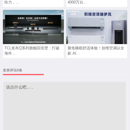
给力，...
4000万台...
TCL发布Q系列旗舰回音壁：打破
聚焦睡眠舒适体验！创维空调以全
海外...
龄 AI...
发表评论0条