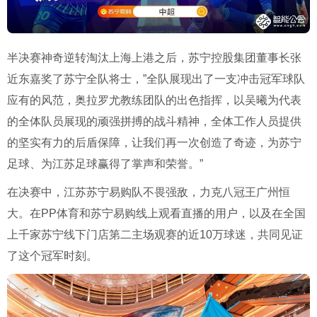
半决赛神奇逆转淘汰上海上港之后，苏宁控股集团董事长张
近东嘉奖了苏宁全队将士，
”
全队展现出了一支冲击冠军球队
应有的风范，奥拉罗尤教练团队的出色指挥，以吴曦为代表
的全体队员展现的顽强拼搏的战斗精神，全体工作人员提供
的坚实有力的后盾保障，让我们再一次创造了奇迹，为苏宁
足球、为江苏足球赢得了掌声和荣誉。
”
在决赛中，江苏苏宁易购队不畏强敌，力克八冠王广州恒
大。在
PP
体育和苏宁易购线上观看直播的用户，以及在全国
上千家苏宁线下门店第二主场观赛的近
10
万球迷，共同见证
了这个冠军时刻。