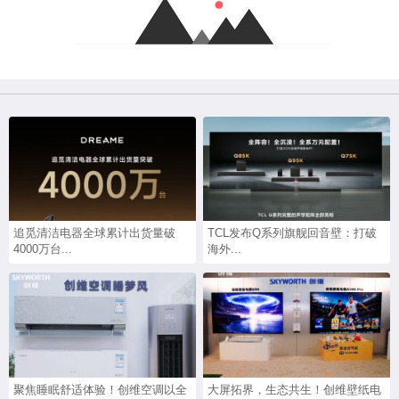
追觅清洁电器全球累计出货量破
TCL发布Q系列旗舰回音壁：打破
4000万台...
海外...
聚焦睡眠舒适体验！创维空调以全
大屏拓界，生态共生！创维壁纸电