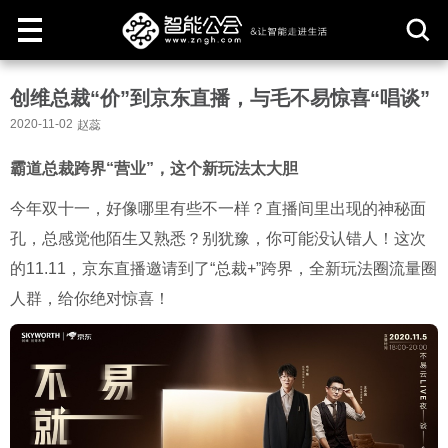
取
创维总裁“价”到京东直播，与毛不易惊喜“唱谈”
消
2020-11-02
赵蕊
霸道总裁跨界“营业”，这个新玩法太大胆
今年双十一，好像哪里有些不一样？直播间里出现的神秘面
孔，总感觉他陌生又熟悉？别犹豫，你可能没认错人！这次
的
11.11
，京东直播邀请到了“总裁
+
”跨界，全新玩法圈流量圈
人群，给你绝对惊喜！