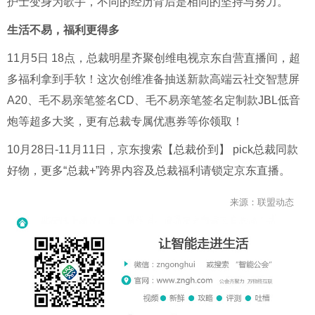
护士变身为歌手，不同的经历背后是相同的坚持与努力。
生活不易，福利更得多
11月
5
日
18
点，总裁明星齐聚创维电视京东自营直播间，超
多福利拿到手软！这次创维准备抽送新款高端云社交智慧屏
A20
、毛不易亲笔签名
CD
、毛不易亲笔签名定制款
JBL
低音
炮等超多大奖，更有总裁专属优惠券等你领取！
10月
28
日
-11
月
11
日，京东搜索【总裁价到】
pick
总裁同款
好物，更多“总裁
+
”跨界内容及总裁福利请锁定京东直播。
来源：联盟动态