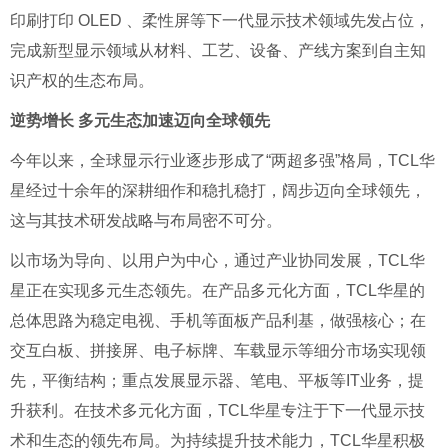
印刷打印
OLED
、柔性屏等下一代显示技术领域先发占位，
完成新型显示领域从材料、工艺、设备、产线方案到自主知
识产权的生态布局。
逆势增长 多元生态加速迈向全球领先
今年以来，全球显示行业逐步形成了
“
两超多强
”
格局，
TCL
华
星经过十余年的深耕细作和稳扎稳打，阔步迈向全球领先，
这与其技术研发战略与布局密不可分。
以市场为导向、以用户为中心，通过产业协同发展，
TCL
华
星正在实现多元生态领先。在产品多元化方面，
TCL
华星的
总体思路为稳定电视、手机等面板产品利基，做强核心；在
交互白板、拼接屏、电子标牌、车载显示等细分市场实现领
先，平衡结构；重点发展显示器、笔电、平板等
IT
业务，提
升获利。在技术多元化方面，
TCL
华星专注于下一代显示技
术和生态的领先布局。为持续提升技术能力，
TCL
华星积极