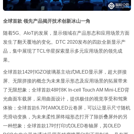
全球首款 领先产品揭开技术创新冰山一角
随着
5G
、
AIoT
的发展，显示领域在产品形态和应用场景方面
发生了翻天覆地的变化。
DTC 2020
发布的四款全新显示产
品，集中展现了
TCL
华星探索显示多元应用场景的领先成
果。
全球首款
142
吋
IGZO
玻璃基主动式
MLED
显示屏，超大拼接
屏、无限拼接的概念为未来显示形态及应用场景的拓展带来
了无限想象；全球首款
48
吋
8K In-cell Touch AM Mini-LED
背
光曲面车载屏，采用曲面设计，提供极佳的视觉享受和驾乘
体验；全球首款
6.7
吋
AMOLED
云卷屏，可以让显示尺寸随机
壳滑动变换，为未来柔性屏终端形态打开了除折叠屏外的另
一种想象；全球首款
17
吋打印式
OLED
卷轴屏，其
OLED