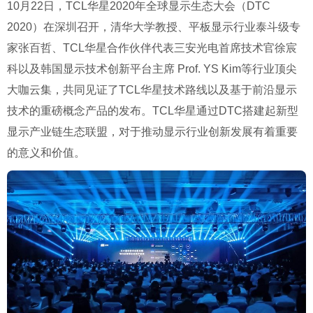
10
月
22
日，
TCL
华星
2020
年全球显示生态大会（
DTC
2020
）在深圳召开，清华大学教授、平板显示行业泰斗级专
家张百哲、
TCL
华星合作伙伴代表三安光电首席技术官徐宸
科以及韩国显示技术创新平台主席
Prof. YS Kim
等行业顶尖
大咖云集，共同见证了
TCL
华星技术路线以及基于前沿显示
技术的重磅概念产品的发布。
TCL
华星通过
DTC
搭建起新型
显示产业链生态联盟，对于推动显示行业创新发展有着重要
的意义和价值。