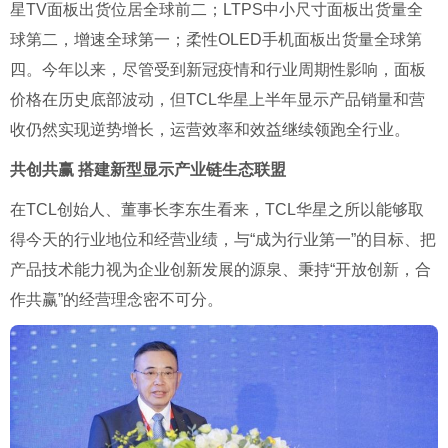
星
TV
面板出货位居全球前二；
LTPS
中小尺寸面板出货量全
球第二，增速全球第一；柔性
OLED
手机面板出货量全球第
四。今年以来，尽管受到新冠疫情和行业周期性影响，面板
价格在历史底部波动，但
TCL
华星上半年显示产品销量和营
收仍然实现逆势增长，运营效率和效益继续领跑全行业。
共创共赢 搭建新型显示产业链生态联盟
在
TCL
创始人、董事长李东生看来，
TCL
华星之所以能够取
得今天的行业地位和经营业绩，与
“
成为行业第一
”
的目标、把
产品技术能力视为企业创新发展的源泉、秉持
“
开放创新，合
作共赢
”
的经营理念密不可分。