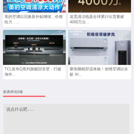
美的空调以旧换新补贴继续，价格
追觅清洁电器全球累计出货量破
给力，...
4000万台...
TCL发布Q系列旗舰回音壁：打破
聚焦睡眠舒适体验！创维空调以全
海外...
龄 AI...
发表评论0条