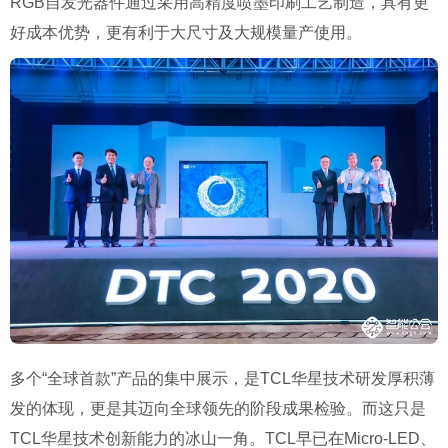
RGB
自发光器件通过采用高精度喷墨印刷工艺制造，具有更
好成本优势，更有利于大尺寸及大规模量产使用。
多个
“
全球首款
”
产品的集中展示，是
TCL
华星技术研发厚积薄
发的体现，更是其迈向全球领先的阶段成果检验。而这只是
TCL
华星技术创新能力的冰山一角。
TCL
早已在
Micro-LED
、