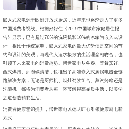
嵌入式家电源于欧洲开放式厨房，近年来也逐渐走入了更多
中国消费者视线。根据好好住《2019中国城市家庭居住报
告》显示，已有超过70%的洗碗机和10%的冰箱为嵌入式设
计。相比于传统家电，嵌入式家电的最大优势便是空间的节
约和设计的美观，与现代人追求极致的生活理念相吻合，也
引领了未来家电的消费趋势。博世家电从备餐、菜肴烹饪、
西式烘焙、到碗碟清洁，也推出了高端嵌入式厨房电器全链
路解决方案，无论是厨师机、烟灶劲效组合、蒸汽烤箱还是
洗碗机，都将为消费者从每一环节解锁高品质生活，以美学
之道创造精彩生活。
消费者健康意识提升，博世家电以德式匠心引领健康厨电新
方式