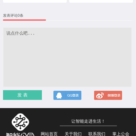
发表评论0条
发 表
让智能走进生活！
网站首页
关于我们
联系我们
掌上公会