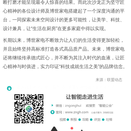
断打磨才能呈现最令人惊喜的结果。而此次沙龙正为坚守匠
心精神的各位设计师及博世家电搭建起了一个深度沟通的平
台，一同探索未来空间设计的更多可能性，让美学、科技、
设计兼具，让“生活在厨房”在更多家庭中得以实现。
长期以来，博世家电不断致力让人们的生活变得更加轻松，
并且始终坚持高标准打造各式高品质产品。未来，博世家电
还将继续传承德式匠心，并不断为其注入时代的血液，让匠
心精神与时俱进，实力印证“科技成就生活之美”的品牌信念。
来源：联盟动态