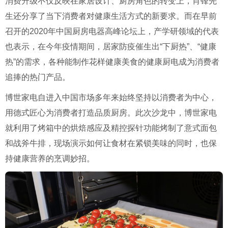
消费升级不仅反映在家居设计、厨房角色的转变上，肖锋先
生还分享了当下消费者对健康生活方式的新要求。而在早前
召开的2020年中国厨房电器高峰论坛上，产学研领域的代表
也表示，在今年疫情期间，居家防疫催生出“下厨热”、“健康
热”的需求，各种能制作花样健康美食的健康厨电成为消费者
追捧的热门产品。
博世家电自进入中国市场多年来始终坚持以消费者为中心，
用德式匠心为消费者打造品质厨房。此次沙龙中，博世家电
就利用了烤箱中的烘焙感应及精控探针功能烤制了意式面包
和战斧牛排，现场演示如何让食材在紧锁美味的同时，也保
持健康营养的烹调妙招。