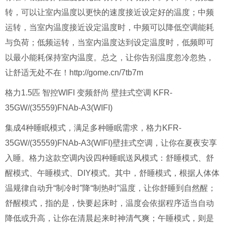
转，可以让室内温度以更快的速度接近设定好的温度；中频
运转，当室内温度接近设定温度时，中频可以降低空调能耗
与负荷；低频运转，当室内温度达到设定温度时，低频即可
以最小能耗保持室内温度。总之，让你告别温度忽冷忽热，
让舒适无处不在！http://gome.cn/7tb7m
格力1.5匹 智控WIFI 变频舒尚 壁挂式空调 KFR-
35GW/(35559)FNAb-A3(WIFI)
集成4种睡眠模式，满足多种睡眠需求，格力KFR-
35GW/(35559)FNAb-A3(WIFI)壁挂式空调，让你在夏夜安享
入睡。格力这款空调内设四种睡眠送风模式：舒睡模式、舒
醒模式、午睡模式、DIY模式。其中，舒睡模式，根据人体体
温规律自动升“制冷时”降“制热时”温度，让你舒睡到自然醒；
舒醒模式，指的是，快要起床时，温度会依据程序适当自动
降低或升高，让你在清晨起来时神清气爽；午睡模式，则是