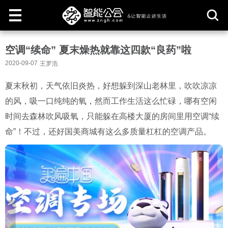
取
空调“续命” 夏末燥热就靠这四款“良药”啦
消
2020-09-07
王罗浩
夏末秋初，天气依旧炎热，好想躲到深山老林里，吹吹凉凉
的风，吸一口纯纯的氧，然而工作生活这么忙碌，哪有空闲
时间去森林吹风吸氧，只能躲在高楼大厦的房间里用空调“续
命”！不过，还好国美商城有这么多质量杠杠的空调产品。