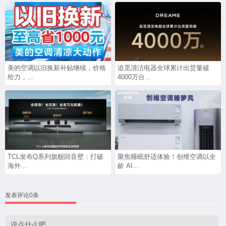
美的空调以旧换新补贴继续，价格
追觅清洁电器全球累计出货量破
给力，...
4000万台...
TCL发布Q系列旗舰回音壁：打破
聚焦睡眠舒适体验！创维空调以全
海外...
龄 AI...
发表评论0条