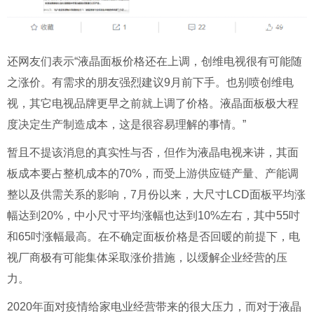
还网友们表示
“
液晶面板价格还在上调，创维电视很有可能随
之涨价。有需求的朋友强烈建议
9
月前下手。也别喷创维电
视，其它电视品牌更早之前就上调了价格。液晶面板极大程
度决定生产制造成本，这是很容易理解的事情。
”
暂且不提该消息的真实性与否，但作为液晶电视来讲，其面
板成本要占整机成本的
70%
，而受上游供应链产量、产能调
整以及供需关系的影响，
7
月份以来，大尺寸
LCD
面板平均涨
幅达到
20%
，中小尺寸平均涨幅也达到
10%
左右，其中
55
吋
和
65
吋涨幅最高。在不确定面板价格是否回暖的前提下，电
视厂商极有可能集体采取涨价措施，以缓解企业经营的压
力。
2020
年面对疫情给家电业经营带来的很大压力，而对于液晶