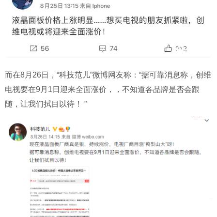
而在
8
月
26
日，
“
科技范儿
”
微博网友称：
“
据可靠消息称，
创维
电视要在
9
月
1
日迎来全面涨价，
，不知道各品牌是否会跟
随，让我们拭目以待！
”