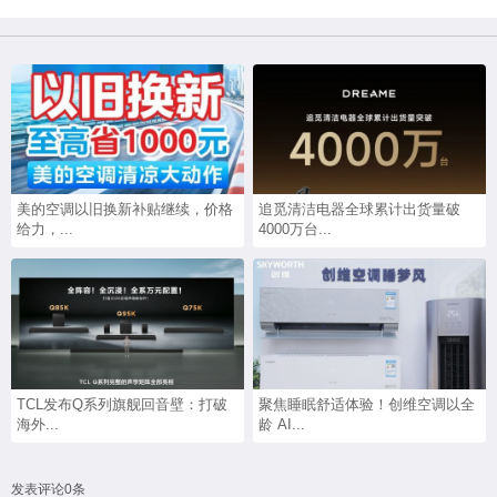
美的空调以旧换新补贴继续，价格
追觅清洁电器全球累计出货量破
给力，...
4000万台...
TCL发布Q系列旗舰回音壁：打破
聚焦睡眠舒适体验！创维空调以全
海外...
龄 AI...
发表评论0条