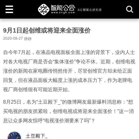
取
9月1日起创维或将迎来全面涨价
消
2020-08-27
静静
自今年
7
月起，在液晶电视面板全面上涨的背景下，业内人士
对各大电视厂商是否会
“
集体涨价
”
争论不休。近期，创维电视
涨价的新闻在家电圈传悄然传开，尽管创维官方却未给正面
回复，但在液晶面板大幅度上涨的成本压力下，作为老牌电
视厂商创维很有可能近期开始。
8
月
25
日，名为
“
土豆殿下
_”
的微博网友最新爆料消息称：
“
想
买电视的朋友抓紧啦，创维电视或将迎来全面涨价！
”
这一消
息让众多网友惊呼
“
电视涨价潮要来了吗
”
？