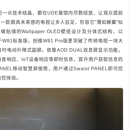
的一众技术结晶，都在
UDE
展馆内尽数绽放，让观众提前
，一款颇具未来感的电视让多人驻足，形容它
“
薄如蝉翼
”
似
无缝贴墙的
Wallpaper OLED
壁纸设计及分体式结构，以
于
W81
标准版，创维
W81 Pro
版更突破了传统电视一块大
1
吋电动升降式副屏。依靠
AOD DUAL
双息屏显示功能，
语音响应、
IoT
设备响应等即时信息，提升用户获取信息的
PANEL
移动智慧屏使用，用户通过
Swaiot PANEL
即可控
操控体验。