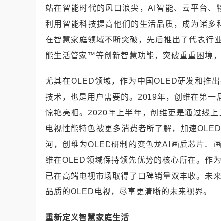
站在智能时代的风口浪尖，
AI
智能、云平台、
利用智能科技提高他们的生活品质，成为诸多
在智慧家庭领域不断突破，先后推出了代表行
能生活管家
™
等创新智慧功能，突破重重困境
尤其在
OLED
领域，作为中国
OLED
研发和推出
技术，也是用户需要的。
2019
年，创维在第一
惊艳亮相。
2020
年上半年，创维更是通过线上
电视性能特色被更多消费者所了解，加速
OLED
河，创维为
OLED
研制的变色龙
AI
画质芯片、
维在
OLED
领域保持领先优势的核心所在。作
已在高端电视市场取得了口碑销量双丰收。未
品质的
OLED
电视，尽享更清晰的未来视界。
重新定义智慧家庭生活