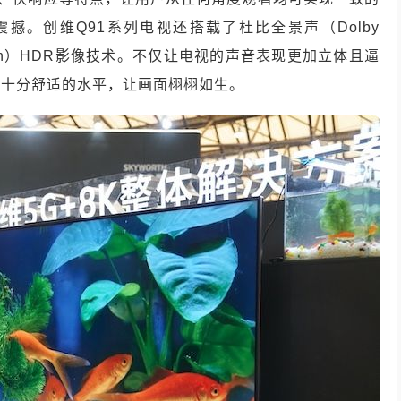
震撼。创维
Q91
系列电视还搭载了杜比全景声（
Dolby
n
）
HDR
影像技术。不仅让电视的声音表现更加立体且逼
个十分舒适的水平，让画面栩栩如生。