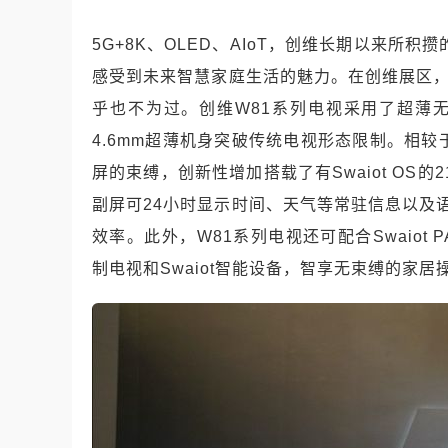
5G+8K
、
OLED
、
AIoT
，创维长期以来所积攒
感受到未来智慧家庭生活的魅力。在创维展区
乎也不为过。创维
W81
系列电视采用了超薄
4.6mm
超薄机身突破传统电视形态限制。相较
屏的束缚，创新性增加搭载了有
Swaiot OS
的
2
副屏可
24
小时显示时间、天气等常驻信息以及
效率。此外，
W81
系列电视还可配合
Swaiot 
制电视和
Swaiot
智能设备，智享无束缚的家居