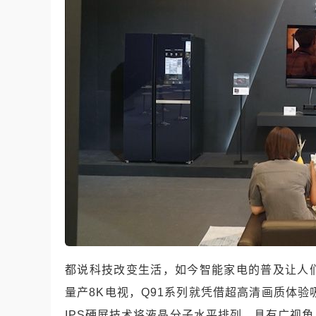
都说科技改变生活，如今智能家电的普及让人
量产
8K
电视，
Q91
系列就凭借超高清画质体验
IPS
硬屏技术将液晶分子水平排列，具有广视角