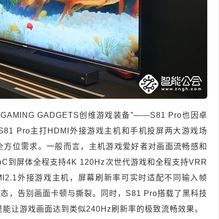
 GAMING GADGETS
创维游戏装备
”——S81 Pro
也因卓
S81 Pro
主打
HDMI
外接游戏主机和手机投屏两大游戏场
全方位需求。一般而言，主机游戏爱好者对画面流畅感和
oC
到屏体全程支持
4K 120Hz
次世代游戏和全程支持
VRR
I2.1
外接游戏主机，屏幕刷新率可实时适配不同输入帧
状态，告别画面卡顿与撕裂。同时，
S81 Pro
搭载了黑科技
是能让游戏画面达到类似
240Hz
刷新率的极致流畅效果。