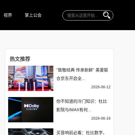
视界
掌上公会
热文推荐
“致敬经典 传承新鲜” 美菱联
合京东开启全...
2026-06-12
你不知道的冷门知识：杜比
影院与IMAX有何...
2026-06-16
买音响前必看：杜比数字、