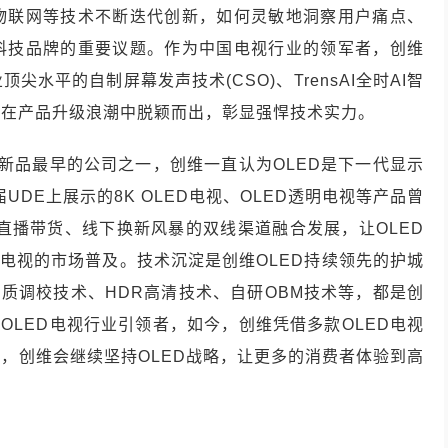
物联网等技术不断迭代创新，如何灵敏地洞察用户痛点、
科技品牌的重要议题。作为中国电视行业的领军者，创维
业顶尖水平的自制屏幕发声技术
(CSO)
、
TrensAI
全时
AI
智
，在产品升级浪潮中脱颖而出，彰显强悍技术实力。
新品最早的公司之一，创维一直认为
OLED
是下一代显示
届
UDE
上展示的
8K OLED
电视、
OLED
透明电视等产品曾
直播带货、线下换新风暴的双线渠道融合发展，让
OLED
电视的市场普及。技术沉淀是创维
OLED
持续领先的护城
画质调校技术、
HDR
高清技术、自研
OBM
技术等，都是创
为
OLED
电视行业引领者，如今，创维凭借多款
OLED
电视
来，创维会继续坚持
OLED
战略，让更多的消费者体验到高