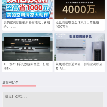
美的空调以旧换新补贴继续，价格
追觅清洁电器全球累计出货量破
给力，...
4000万台...
TCL发布Q系列旗舰回音壁：打破
聚焦睡眠舒适体验！创维空调以全
海外...
龄 AI...
发表评论0条