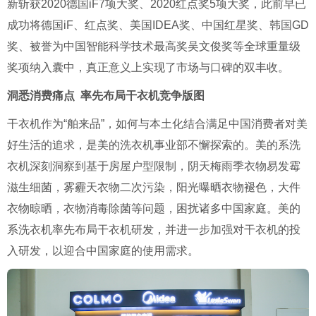
新斩获
2020
德国
iF7
项大奖、
2020
红点奖
5
项大奖，此前早已
成功将德国
iF
、红点奖、美国
IDEA
奖、中国红星奖、韩国
GD
奖、被誉为中国智能科学技术最高奖吴文俊奖等全球重量级
奖项纳入囊中，真正意义上实现了市场与口碑的双丰收。
洞悉消费痛点 率先布局干衣机竞争版图
干衣机作为
“
舶来品
”
，如何与本土化结合满足中国消费者对美
好生活的追求，是美的洗衣机事业部不懈探索的。美的系洗
衣机深刻洞察到基于房屋户型限制，阴天梅雨季衣物易发霉
滋生细菌，雾霾天衣物二次污染，阳光曝晒衣物褪色，大件
衣物晾晒，衣物消毒除菌等问题，困扰诸多中国家庭。美的
系洗衣机率先布局干衣机研发，并进一步加强对干衣机的投
入研发，以迎合中国家庭的使用需求。