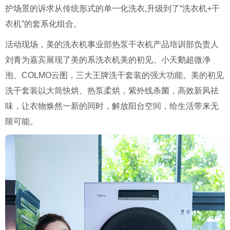
护场景的诉求从传统形式的单一化洗衣
,
升级到了
“
洗衣机
+
干
衣机
”
的套系化组合。
活动现场，美的洗衣机事业部热泵干衣机产品培训部负责人
刘青为嘉宾展现了美的系洗衣机美的初见、小天鹅超微净
泡、
COLMO
云图，三大王牌洗干套装的强大功能。美的初见
洗干套装以大筒快烘、热泵柔烘，紫外线杀菌，高效新风祛
味，让衣物焕然一新的同时，解放阳台空间，给生活带来无
限可能。