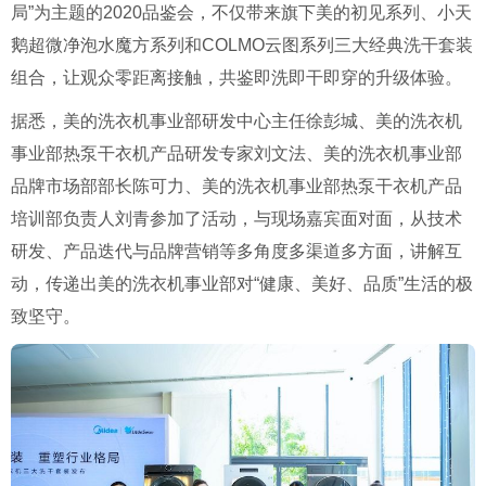
局
”
为主题的
2020
品鉴会，不仅带来旗下美的初见系列、小天
鹅超微净泡水魔方系列和
COLMO
云图系列三大经典洗干套装
组合，让观众零距离接触，共鉴即洗即干即穿的升级体验。
据悉，美的洗衣机事业部研发中心主任徐彭城、美的洗衣机
事业部热泵干衣机产品研发专家刘文法、美的洗衣机事业部
品牌市场部部长陈可力、美的洗衣机事业部热泵干衣机产品
培训部负责人刘青参加了活动，与现场嘉宾面对面，从技术
研发、产品迭代与品牌营销等多角度多渠道多方面，讲解互
动，传递出美的洗衣机事业部对
“
健康、美好、品质
”
生活的极
致坚守。