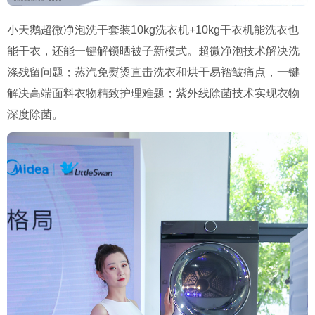
小天鹅超微净泡洗干套装
10kg
洗衣机
+10kg
干衣机能洗衣也
能干衣，还能一键解锁晒被子新模式。超微净泡技术解决洗
涤残留问题；蒸汽免熨烫直击洗衣和烘干易褶皱痛点，一键
解决高端面料衣物精致护理难题；紫外线除菌技术实现衣物
深度除菌。