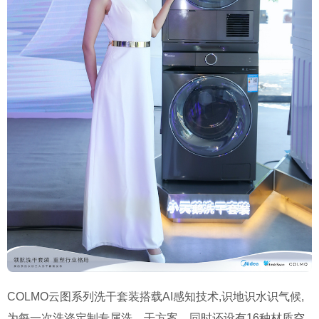
COLMO
云图系列洗干套装搭载
AI
感知技术
,
识地识水识气候
,
为每一次洗涤定制专属洗、干方案，同时还设有
16
种材质空