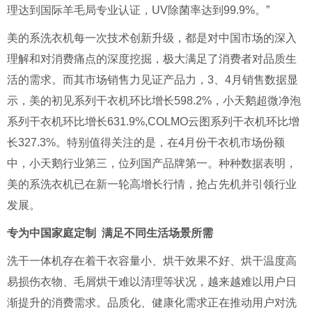
理达到国际羊毛局专业认证，UV除菌率达到99.9%。”
美的系洗衣机每一次技术创新升级，都是对中国市场的深入
理解和对消费痛点的深度挖掘，极大满足了消费者对品质生
活的需求。而其市场销售力见证产品力，
3
、
4
月销售数据显
示，美的初见系列干衣机环比增长
598.2%
，小天鹅超微净泡
系列干衣机环比增长
631.9%,COLMO
云图系列干衣机环比增
长
327.3%
。特别值得关注的是，在
4
月份干衣机市场份额
中，小天鹅行业第三，位列国产品牌第一。种种数据表明，
美的系洗衣机已在新一轮高增长行情，抢占先机并引领行业
发展。
专为中国家庭定制 满足不同生活场景所需
洗干一体机存在着干衣容量小、烘干效果不好、烘干温度高
易损伤衣物、毛屑烘干难以清理等状况，越来越难以用户日
渐提升的消费需求。品质化、健康化需求正在推动用户对洗