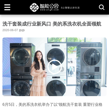
取
洗干套装成行业新风口 美的系洗衣机全面领航
消
2020-06-07
静静
6
月
5
日，美的系洗衣机举办了以
“
领航洗干套装
重塑行业格