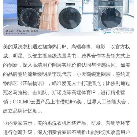
美的系洗衣机通过捆绑热门
IP
、高端赛事、电影，以官方权
威、明星、头部主播顶级流量背书，跨界合作等营销方式上
的创新，深入高端用户圈层实现价值认同与情感认同。如美
的品牌签约流量级明星李现代言，小天鹅锁定圈层，签约宠
物综艺《汪喵物语》，瞄准爱宠人士打理痛点；比佛利通过
冠名马拉松、击剑队、斯诺克等高端体育
IP
，进行精准营
销；
COLMO
云图产品上市借助
IFA
奖，世界人工智能大会，
建立品牌记忆度
…
业内专家表示，美的系洗衣机围绕产品、研发、营销等环节
进行创新升级，深入消费者圈层不断推出能够切实改善用户