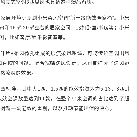
风立式空调3匹显然也具备这种爆品潜质。
家居环境更新到小米柔风空调“新一级能效全家桶”。小米
5㎡和16㎡-20㎡左右的居家空间，比如卧室/书房等；小米
间，比如客厅/娱乐影音室等。
风叶片+柔风微孔组成的层流柔风系统，可将传统空调出风
风直吹的问题。配合宽幅送风设计，尽可能扩大了送风范
自然凉爽的效果。
标准，其中大1匹、1.5匹的能效指数均为5.13，3匹则
级能效空调数量达到11款，在整个小米空调的占比达到了超
调对新一级能效的重视，以及推动节能环保的决心。