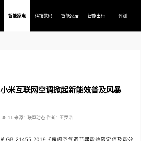
智能家电
科技数码
智能家居
智能出行
评测
% 小米互联网空调掀起新能效普及风暴
38:11
来源：联盟动态
作者：王罗浩
B 21455-2019《房间空气调节器能效限定值及能效