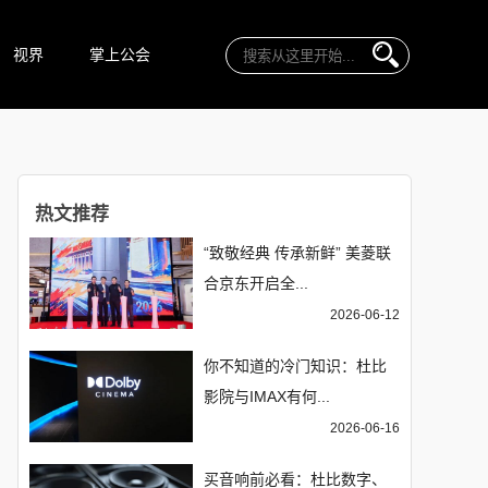
视界
掌上公会
热文推荐
“致敬经典 传承新鲜” 美菱联
合京东开启全...
2026-06-12
你不知道的冷门知识：杜比
影院与IMAX有何...
2026-06-16
买音响前必看：杜比数字、