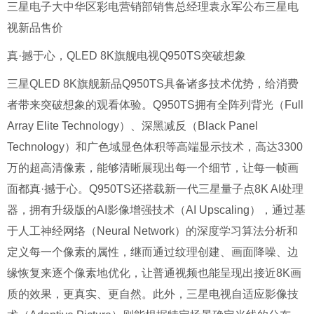
三星电子大中华区彩电营销部销售总经理袁永军公布三星电
视新品售价
真·撼于心，QLED 8K旗舰电视Q950TS突破想象
三星QLED 8K旗舰新品Q950TS具备诸多技术优势，给消费
者带来突破想象的观看体验。Q950TS拥有全阵列背光（Full
Array Elite Technology）、深黑减反（Black Panel
Technology）和广色域显色体积等高端显示技术，高达3300
万的超高清像素，能够清晰展现出每一个细节，让每一帧画
面都真·撼于心。Q950TS还搭载新一代三星量子点8K AI处理
器，拥有升级版的AI影像增强技术（AI Upscaling），通过基
于人工神经网络（Neural Network）的深度学习算法分析和
定义每一个像素的属性，继而通过纹理创建、画面降噪、边
缘恢复来逐个像素地优化，让普通视频也能呈现出接近8K画
质的效果，更真实、更自然。此外，三星电视自适应影像技