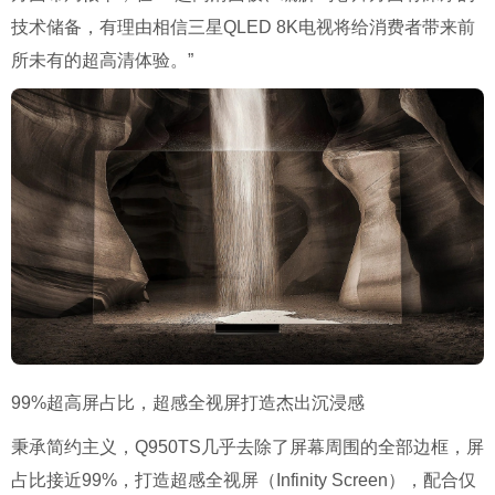
技术储备，有理由相信三星QLED 8K电视将给消费者带来前
所未有的超高清体验。”
99%超高屏占比，超感全视屏打造杰出沉浸感
秉承简约主义，Q950TS几乎去除了屏幕周围的全部边框，屏
占比接近99%，打造超感全视屏（Infinity Screen），配合仅