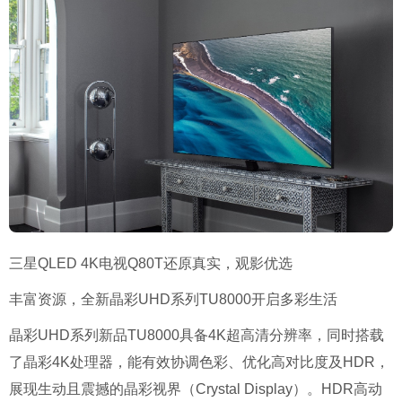
三星QLED 4K电视Q80T还原真实，观影优选
丰富资源，全新晶彩UHD系列TU8000开启多彩生活
晶彩UHD系列新品TU8000具备4K超高清分辨率，同时搭载
了晶彩4K处理器，能有效协调色彩、优化高对比度及HDR，
展现生动且震撼的晶彩视界（Crystal Display）。HDR高动