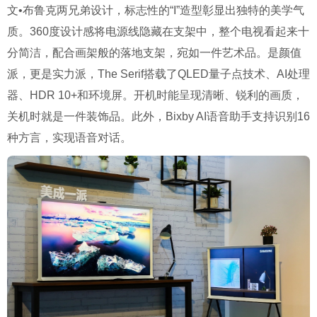
文•布鲁克两兄弟设计，标志性的“I”造型彰显出独特的美学气
质。360度设计感将电源线隐藏在支架中，整个电视看起来十
分简洁，配合画架般的落地支架，宛如一件艺术品。是颜值
派，更是实力派，The Serif搭载了QLED量子点技术、AI处理
器、HDR 10+和环境屏。开机时能呈现清晰、锐利的画质，
关机时就是一件装饰品。此外，Bixby AI语音助手支持识别16
种方言，实现语音对话。