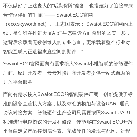
不仅做好了上述庞大的“后勤保障”储备，也搭建好了迎接未来
合作伙伴们的“门面”—— Swaiot ECO官网
（eco.skyworth.net）。 王志国表示：“Swaiot ECO官网的上
线，是创维在推进大屏AIoT生态建设方面踏出的坚实一步，
这背后承载着无数创维人的专业心血，更承载着整个行业对
智能互联真正造福家庭空间的期许！”
Swaiot ECO官网面向有需求接⼊Swaiot小维智联的智能硬件
⼚商、应⽤开发者、云云对接⼚商开发者提供一站式自助的
开放平台服务。
⾯向有需求接⼊Swaiot ECO的智能硬件⼚商，创维提供了标
准的设备直连接⼊⽅案，以及标准的模组与设备UART通讯
协议对接⽅案，智能硬件⽣产公司只需要按照Swaiot-UART
标准进⾏电控协议的开发和修改，便能够在Swaiot ECO开放
平台⾃定义产品控制属性表、完成硬件的发现与配⽹、远程