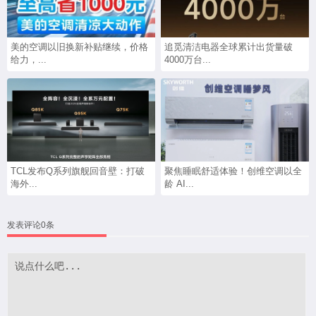
美的空调以旧换新补贴继续，价格
追觅清洁电器全球累计出货量破
给力，...
4000万台...
TCL发布Q系列旗舰回音壁：打破
聚焦睡眠舒适体验！创维空调以全
海外...
龄 AI...
发表评论0条