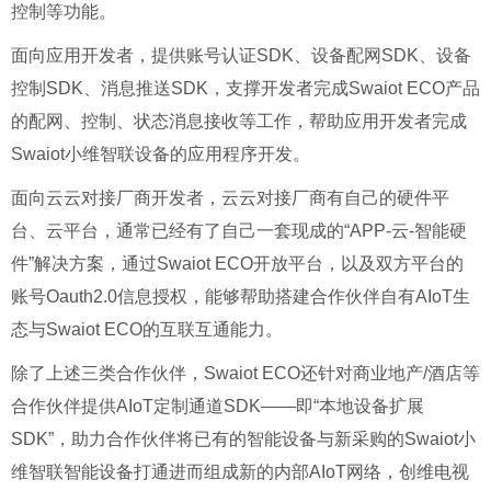
控制等功能。
面向应⽤开发者，提供账号认证SDK、设备配⽹SDK、设备
控制SDK、消息推送SDK，⽀撑开发者完成Swaiot ECO产品
的配⽹、控制、状态消息接收等⼯作，帮助应⽤开发者完成
Swaiot小维智联设备的应⽤程序开发。
面向云云对接⼚商开发者，云云对接⼚商有⾃⼰的硬件平
台、云平台，通常已经有了⾃⼰⼀套现成的“APP-云-智能硬
件”解决⽅案，通过Swaiot ECO开放平台，以及双方平台的
账号Oauth2.0信息授权，能够帮助搭建合作伙伴自有AIoT生
态与Swaiot ECO的互联互通能力。
除了上述三类合作伙伴，Swaiot ECO还针对商业地产/酒店等
合作伙伴提供AIoT定制通道SDK——即“本地设备扩展
SDK”，助力合作伙伴将已有的智能设备与新采购的Swaiot小
维智联智能设备打通进而组成新的内部AIoT网络，创维电视