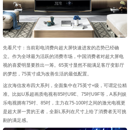
先看尺寸：当前彩电消费向超大屏快速进发的态势已经确
立。作为全球最为活跃的消费市场，中国消费者对超大屏电
视的喜爱明显要胜出一筹。65英寸显然不能满足客厅变影厅
的梦想，75英寸成为改善生活的最低配置。
这次海信发布四大系列，全面集中在75英寸+级，可谓定位精
准。比如U系超画质电视有85吋U9E、75吋U9F等，A系列娱
乐电视拥有75吋、85吋，主力在75-100吋之间的激光电视更
是超大屏一贯的王者，全新L系列在尺寸上给了消费者无可挑
剔的满足感。