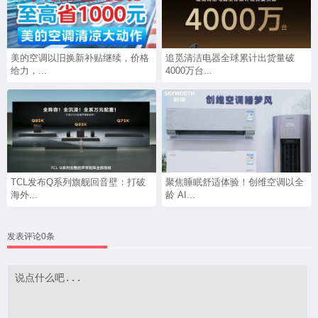
美的空调以旧换新补贴继续，价格
追觅清洁电器全球累计出货量破
给力，...
4000万台...
TCL发布Q系列旗舰回音壁：打破
聚焦睡眠舒适体验！创维空调以全
海外...
龄 AI...
发表评论0条