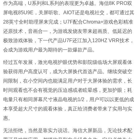
作为高端，U系列和L系列的表现更为卓越。海信8K PRO双
屏电视85U9E，关屏听歌、AIOT还是电视社交，都可通过其
28英寸全时助理屏来完成；U7F配合Chroma+游戏色彩精准
还原技术，音画合一，为游戏发烧友带来超画质、低延迟的
极致游戏体验，下一代产品U7F还江加入120HZ VRR技术，
会成为游戏用户最为期待的一款爆款产品。
经过五年发展，激光电视护眼优势和影院级临场大屏观看体
验获得用户高度认可，成为大屏换代首选产品。继续突破空
间限制，在小空间内也能满足用户对于大屏体验的需求，长
时间观看也不会有视觉的压迫感或者眩晕感，更加护眼；耗
电量只有相同屏幕尺寸液晶电视的1/2，用户可以以更低的成
本享受超大尺寸的观看体验，真正给消费者带来了实用与实
惠。
无法拒绝，当然是靠实力说话。海信大屏新品，无论技术配