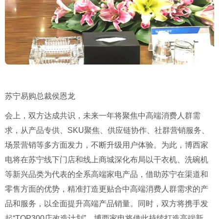
苏宁易购总裁侯恩龙
会上，双方达成共识，未来一年将聚焦中高端消费人群需
求，从产品专供、SKU聚焦、供应链协作、社群营销服务、
场景营销等多方面发力，不断升级用户体验。为此，博西家
电将在苏宁线下门店和线上商城深化布局以干衣机、洗碗机
等新兴品类为代表的全系高端家电产品，借助苏宁在渠道和
零售方面的优势，精准打造更贴合中高端消费人群需求的产
品和服务，以全面提升高端产品销量。同时，双方将携手发
起“TOP300店改造计划”，博西家电将借此持续打造高端新