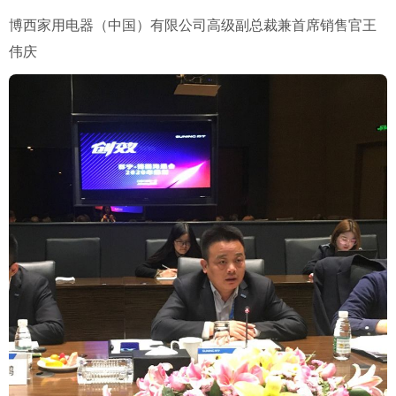
博西家用电器（中国）有限公司高级副总裁兼首席销售官王
伟庆