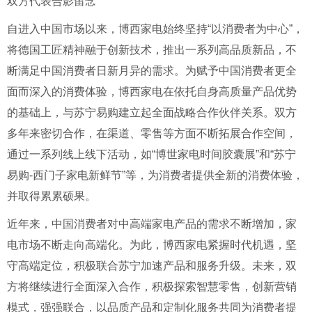
双方代表合影留念
自进入中国市场以来，博西家电始终坚持“以消费者为中心”，
将德国工匠精神融于创新技术，推出一系列高品质新品，不
断满足中国消费者日新月异的需求。为赋予中国消费者更全
面而深入的消费体验，博西家电在依托自身高质量产品优势
的基础上，与苏宁易购建立起全面战略合作伙伴关系。双方
多年来密切合作，在渠道、零售等方面不断拓展合作空间，
通过一系列线上线下活动，如“博世家电时间胶囊展”和“苏宁
易购-西门子家电新鲜节”等，为消费者提供全新的消费体验，
并取得累累硕果。
近年来，中国消费者对中高端家电产品的需求不断增加，家
电市场不断走向高端化。为此，博西家电紧握时代机遇，坚
守高端定位，积极联合苏宁加速产品和服务升级。未来，双
方将继续进行全面深入合作，积极探索智慧零售，创新营销
模式，强强联合，以品质产品和定制化服务共同为消费者提