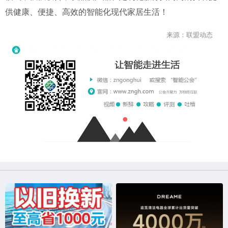
供健康、便捷、高效的智能化现代家居生活！
来源：联盟动态