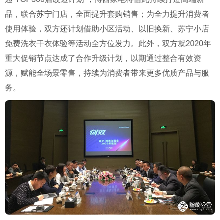
品，联合苏宁门店，全面提升套购销售；为全力提升消费者
使用体验，双方还计划借助小区活动、以旧换新、苏宁小店
免费洗衣干衣体验等活动全方位发力。此外，双方就2020年
重大促销节点达成了合作升级计划，以期通过整合有效资
源，赋能全场景零售，持续为消费者带来更多优质产品与服
务。