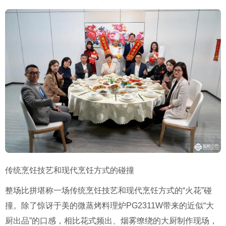
传统烹饪技艺和现代烹饪方式的碰撞
整场比拼堪称一场传统烹饪技艺和现代烹饪方式的“火花”碰
撞。除了惊讶于美的微蒸烤料理炉PG2311W带来的近似“大
厨出品”的口感，相比花式频出、烟雾缭绕的大厨制作现场，