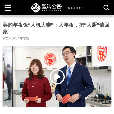
取
美的年夜饭“人机大赛”：大年夜，把“大厨”请回
消
家
2020-01-17
王罗浩