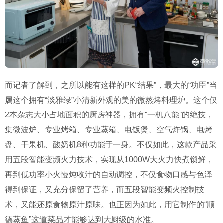
而记者了解到，之所以能有这样的PK“结果”，最大的“功臣”当
属这个拥有“淡雅绿”小清新外观的美的微蒸烤料理炉。这个仅
2本杂志大小占地面积的厨房神器，拥有“一机八能”的绝技，
集微波炉、专业烤箱、专业蒸箱、电饭煲、空气炸锅、电烤
盘、干果机、酸奶机8种功能于一身。不仅如此，这款产品采
用五段智能变频火力技术，实现从1000W大火力快煮锁鲜，
再到低功率小火慢炖收汁的自动调控，不仅食物口感与色泽
得到保证，又充分保留了营养，而五段智能变频火控制技
术，又能还原食物原汁原味。也正因为如此，用它制作的“顺
德蒸鱼”这道菜品才能够达到大厨级的水准。