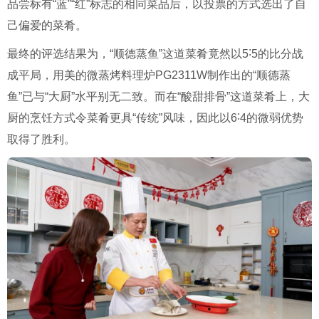
品尝标有“蓝”“红”标志的相同菜品后，以投票的方式选出了自
己偏爱的菜肴。
最终的评选结果为，“顺德蒸鱼”这道菜肴竟然以5˸5的比分战
成平局，用美的微蒸烤料理炉PG2311W制作出的“顺德蒸
鱼”已与“大厨”水平别无二致。而在“酸甜排骨”这道菜肴上，大
厨的烹饪方式令菜肴更具“传统”风味，因此以6˸4的微弱优势
取得了胜利。