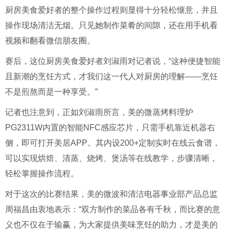
厨房美食爱好者的整个操作过程则显得十分轻松惬意，并且
操作现场清洁无烟。只见她制作菜肴的间隙，还在用手机看
视频和翻看微信朋友圈。
赛后，这位厨房美食爱好者刘淑雨对记者说，“这种便捷智能
且新潮的烹饪方式，才我们这一代人对厨房的理解——烹饪
不是煎熬而是一种享受。”
记者也注意到，正如刘淑雨所言，美的微蒸烤料理炉
PG2311W内置的智能NFC感应芯片，只需手机靠近机器右
侧，即可打开美居APP。其内设200+定制实时在线云食谱，
可以实现烘焙、清蒸、烧烤、煲汤等在线教学，步骤清晰，
轻松掌握操作流程。
对于这次的比赛结果，美的微波和清洁电器事业部产品总监
周福昌由衷地表示：“双方制作的菜品各有千秋，而比赛的意
义也不仅在于输赢，为大家提供美味烹饪的助力，才是美的