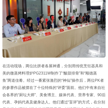
在活动现场，两位比拼者各展神通，分别用传统烹饪器具和
美的微蒸烤料理炉PG2311W制作了“酸甜排骨”和“顺德蒸
鱼”两道佳肴。经过一番紧张激烈的“神仙”操作后，两位PK者
的参赛作品被摆在了十位特殊的“评委”面前。他们中有来自社
会各界的“厨坛大师”、美食博主、媒体代表、营养专家、90后
代表、孕妈代表及健身达人。他们通过“盲评”的方式，在分别