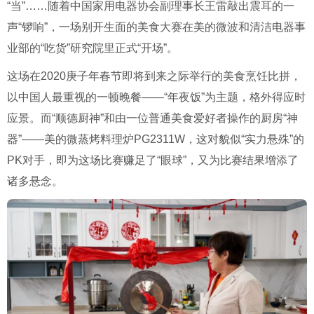
“当”……随着中国家用电器协会副理事长王雷敲出震耳的一
声“锣响”，一场别开生面的美食大赛在美的微波和清洁电器事
业部的“吃货”研究院里正式“开场”。
这场在2020庚子年春节即将到来之际举行的美食烹饪比拼，
以中国人最重视的一顿晚餐——“年夜饭”为主题，格外得应时
应景。而“顺德厨神”和由一位普通美食爱好者操作的厨房“神
器”——美的微蒸烤料理炉PG2311W，这对貌似“实力悬殊”的
PK对手，即为这场比赛赚足了“眼球”，又为比赛结果增添了
诸多悬念。