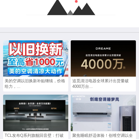
美的空调以旧换新补贴继续，价格
追觅清洁电器全球累计出货量破
给力，...
4000万台...
TCL发布Q系列旗舰回音壁：打破
聚焦睡眠舒适体验！创维空调以全