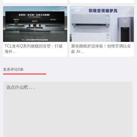
TCL发布Q系列旗舰回音壁：打破
聚焦睡眠舒适体验！创维空调以全
海外...
龄 AI...
发表评论0条