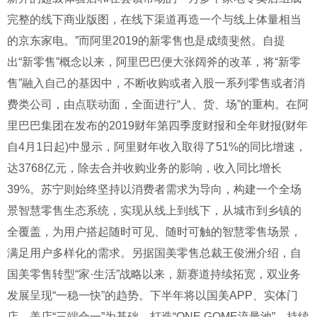
完整的线下商业版图，在线下渠道再造一个与线上体量相当
的京东家电。”而阿里2019的新零售也是成绩斐然。自提
出“新零售”概念以来，阿里巴巴便大张阔斧的改革，将“新零
售”融入自己的基因中，不断收购或者入股一系列零售或者消
费类公司，由点联动面，全面进行“人、货、场”的重构。在阿
里巴巴集团在发布的2019财年第四季度财报和全年财报(财年
自4月1日起)中显示，阿里财年收入取得了51%的同比增速，
达3768亿元，除去合并收购业务的影响，收入同比增长
39%。苏宁则始终坚持以消费者需求为导向，构建一个全场
景智慧零售生态系统，实现从线上到线下，从城市到乡镇的
全覆盖，为用户搭起随时可见、随时可触的智慧零售场景，
满足用户多样化的需求。另据国美零售总裁王俊洲介绍，自
国美零售转型“家·生活”战略以来，新赛道持续拓宽，双业务
发展呈现“一稳一快”的趋势。下半年将以国美APP、实体门
店、美店“三端合一”为基础，打造“ONE GOME流量池”，持续