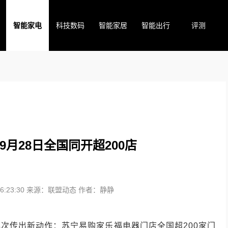
智能家电
科技数码
智能家居
智能出行
评测
9月28日全国同开超200店
:23:30
来源：联盟动态
作者：静静
再次传出新动作：苏宁易购家乐福电器门店全国超
200
家门