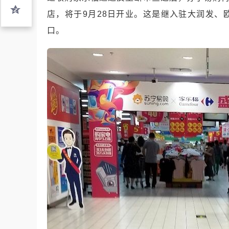
店，将于
9
月
28
日开业。这是继入驻大润发、
口。