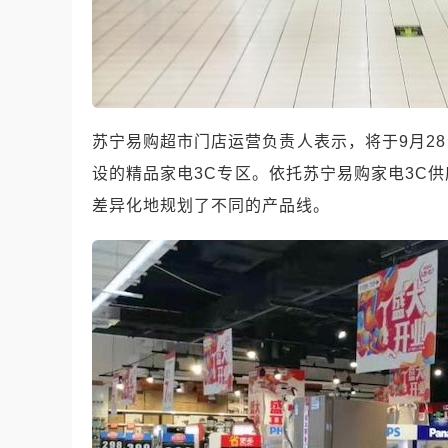
苏宁易购超市门店运营负责人表示，将于
9
月
28
设的精品家电
3C
专区。依托苏宁易购家电
3C
供
差异化地规划了不同的产品线。