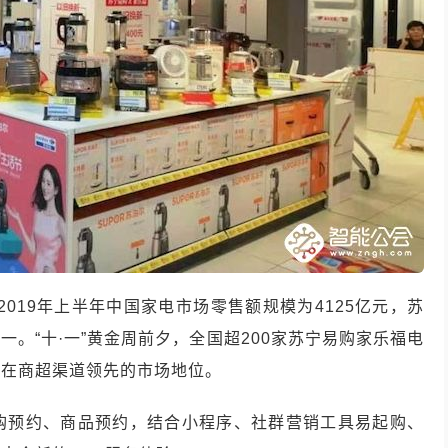
2019
年上半年中国家电市场零售额规模为
4125
亿元，苏
第一。
“
十
·
一
”
黄金周前夕，全国超
200
家苏宁易购家乐福电
购在商超渠道领先的市场地位。
购预约、商品预约，结合小程序、社群营销工具易起购、