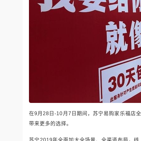
在
9
月
28
日
-10
月
7
日期间，苏宁易购家乐福店
带来更多的选择。
苏宁
2019
年全面加大全场景、全渠道布局，线