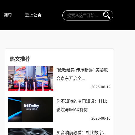
视界
掌上公会
热文推荐
“致敬经典 传承新鲜” 美菱联
合京东开启全...
2026-06-12
你不知道的冷门知识：杜比
影院与IMAX有何...
2026-06-16
买音响前必看：杜比数字、