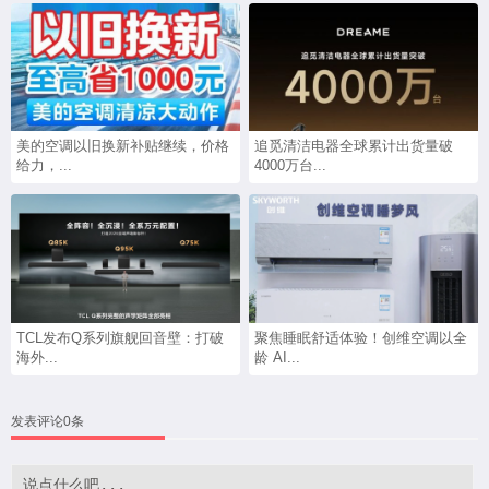
美的空调以旧换新补贴继续，价格
追觅清洁电器全球累计出货量破
给力，...
4000万台...
TCL发布Q系列旗舰回音壁：打破
聚焦睡眠舒适体验！创维空调以全
海外...
龄 AI...
发表评论0条