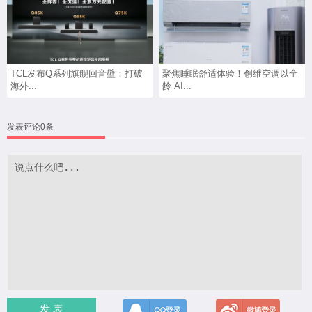
TCL发布Q系列旗舰回音壁：打破
聚焦睡眠舒适体验！创维空调以全
海外...
龄 AI...
发表评论0条
发 表