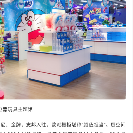
电器玩具主题馆
尼、金牌，志邦入驻，欧派橱柜堪称“颜值担当”。厨空间