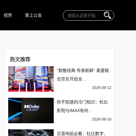
视界
掌上公会
热文推荐
“致敬经典 传承新鲜” 美菱联
合京东开启全...
2026-06-12
你不知道的冷门知识：杜比
影院与IMAX有何...
2026-06-16
买音响前必看：杜比数字、