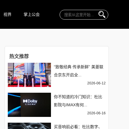
视界
掌上公会
热文推荐
“致敬经典 传承新鲜” 美菱联
合京东开启全...
2026-06-12
你不知道的冷门知识：杜比
影院与IMAX有何...
2026-06-16
买音响前必看：杜比数字、