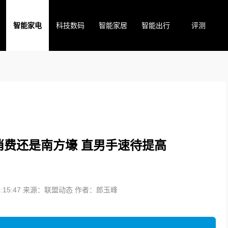
智能家电
科技数码
智能家居
智能出行
评测
：消费还是南方壕 直男手速待提高
15:47
来源：联盟动态
作者：郎玉峰