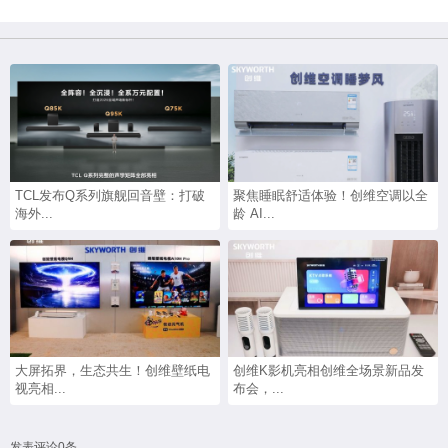
TCL发布Q系列旗舰回音壁：打破
聚焦睡眠舒适体验！创维空调以全
海外...
龄 AI...
大屏拓界，生态共生！创维壁纸电
创维K影机亮相创维全场景新品发
视亮相...
布会，...
发表评论0条